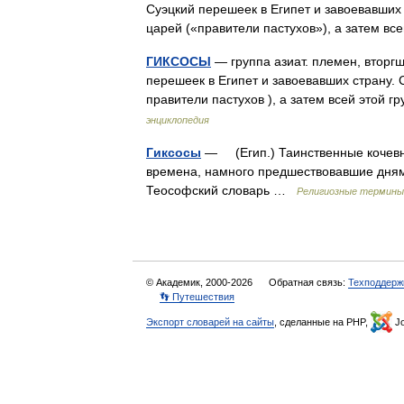
Суэцкий перешеек в Египет и завоевавших
царей («правители пастухов»), а затем в
ГИКСОСЫ
— группа азиат. племен, вторгш
перешеек в Египет и завоевавших страну. 
правители пастухов ), а затем всей этой
энциклопедия
Гиксосы
— (Егип.) Таинственные кочевни
времена, намного предшествовавшие дням
Теософский словарь …
Религиозные термины
© Академик, 2000-2026
Обратная связь:
Техподдерж
👣 Путешествия
Экспорт словарей на сайты
, сделанные на PHP,
Jo