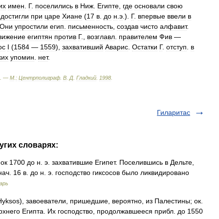
их
имен
.
Г
.
поселились
в
Ниж
.
Египте
,
где
основали
свою
достигли
при
царе
Хиане
(
17
в
.
до
н
.
э
.).
Г
.
впервые
ввели
в
Они
упростили
егип
.
письменность
,
создав
чисто
алфавит
.
вижение
египтян
против
Г
.,
возглавл
.
правителем
Фив
—
ос
I
(
1584
—
1559
),
захвативший
Аварис
.
Остатки
Г
.
отступ
.
в
ких
упомин
.
нет
.
. —
М
.
:
Центрполиграф
.
В
.
Д
.
Гладкий
.
1998
.
Гиларитас
угих словарях:
к 1700 до н. э. захватившие Египет. Поселившись в Дельте,
ач. 16 в. до н. э. господство гиксосов было ликвидировано
арь
Hyksos), завоеватели, пришедшие, вероятно, из Палестины; ок.
ерхнего Египта. Их господство, продолжавшееся прибл. до 1550