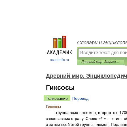
Словари и энциклоп
academic.ru
Древний мир. Энциклопедический словарь
Древний мир. Энциклопедич
Гиксосы
Толкование
Перевод
Гиксосы
группа
азиат
.
племен
,
вторгш
.
ок
.
170
завоевавших
страну
.
Слово
«
Г
.»
—
егип
.
:
о
а
затем
всей
этой
группы
племен
.
Подлин