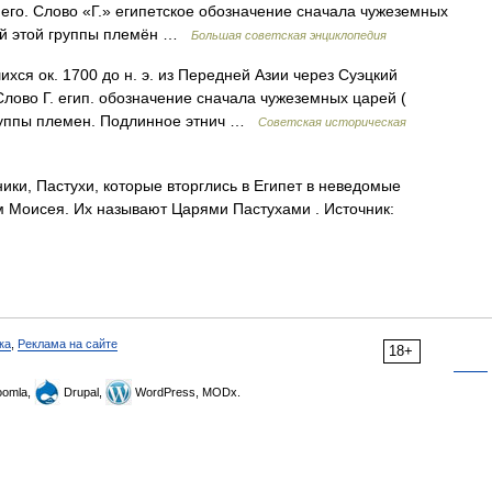
 его. Слово «Г.» египетское обозначение сначала чужеземных
сей этой группы племён …
Большая советская энциклопедия
ихся ок. 1700 до н. э. из Передней Азии через Суэцкий
Слово Г. егип. обозначение сначала чужеземных царей (
 группы племен. Подлинное этнич …
Советская историческая
ки, Пастухи, которые вторглись в Египет в неведомые
 Моисея. Их называют Царями Пастухами . Источник:
ка
,
Реклама на сайте
18+
omla,
Drupal,
WordPress, MODx.