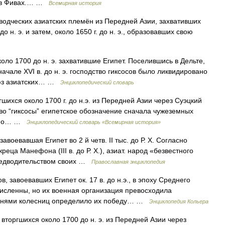
ян в Фивах.… …
Всемирная история
водческих азиатских племён из Передней Азии, захвативших
о н. э. и затем, около 1650 г. до н. э., образовавших свою
ло 1700 до н. э. захватившие Египет. Поселившись в Дельте,
ачале XVI в. до н. э. господство гиксосов было ликвидировано
оюз азиатских… …
Энциклопедический словарь
шихся около 1700 г. до н.э. из Передней Азии через Суэцкий
во “гиксосы” египетское обозначение сначала чужеземных
н. По… …
Энциклопедический словарь «Всемирная история»
воевавшая Египет во 2 й четв. II тыс. до Р. Х. Согласно
еца Манефона (III в. до Р. Х.), азиат. народ «безвестного
предводительством своих …
Православная энциклопедия
 завоевавших Египет ок. 17 в. до н.э., в эпоху Среднего
исленны, но их военная организация превосходила
конями колесниц определило их победу… …
Энциклопедия Кольера
ргшихся около 1700 до н. э. из Передней Азии через