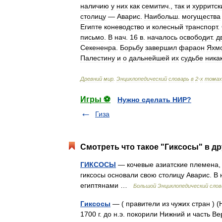
наличию
у
них
как
семитич
.,
так
и
хурритск
столицу
—
Аварис
.
Наибольш
.
могущества
Египте
коневодство
и
колесный
транспорт
.
письмо
.
В
нач
.
16
в
.
началось
освободит
.
д
Секененра
.
Борьбу
завершил
фараон
Яхм
Палестину
и
о
дальнейшей
их
судьбе
ника
Древний
мир
.
Энциклопедический
словарь
в
2
-
х
томах
Игры ⚽
Нужно сделать НИР?
Гиза
Смотреть что такое "Гиксосы" в др
ГИКСОСЫ
— кочевые азиатские племена, о
гиксосы основали свою столицу Аварис. В н
египтянами …
Большой Энциклопедический слов
Гиксосы
— ( правители из чужих стран ) (
1700 г. до н.э. покорили Нижний и часть В