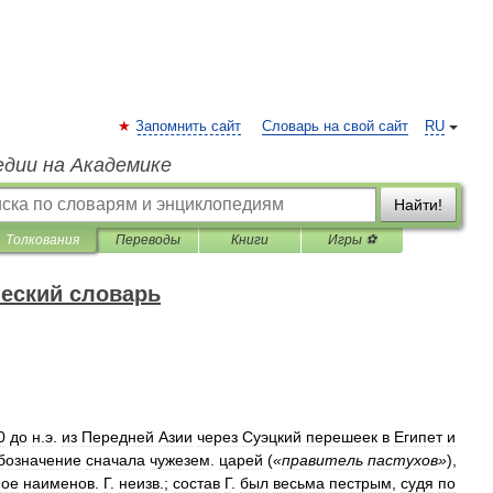
Запомнить сайт
Словарь на свой сайт
RU
едии на Академике
Найти!
Толкования
Переводы
Книги
Игры ⚽
еский словарь
0
до
н
.
э
.
из
Передней
Азии
через
Суэцкий
перешеек
в
Египет
и
бозначение
сначала
чужезем
.
царей
(
«
правитель
пастухов
»
),
ное
наименов
.
Г
.
неизв
.;
состав
Г
.
был
весьма
пестрым
,
судя
по