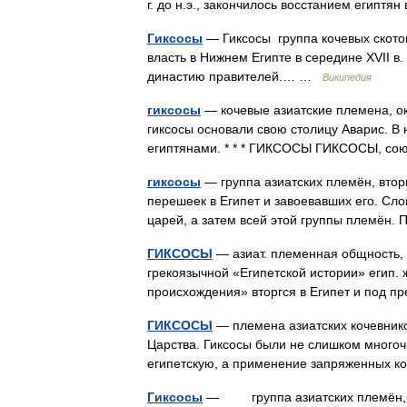
г. до н.э., закончилось восстанием египт
Гиксосы
— Гиксосы группа кочевых ското
власть в Нижнем Египте в середине XVII в. д
династию правителей.… …
Википедия
гиксосы
— кочевые азиатские племена, око
гиксосы основали свою столицу Аварис. В н
египтянами. * * * ГИКСОСЫ ГИКСОСЫ, с
гиксосы
— группа азиатских племён, вторг
перешеек в Египет и завоевавших его. Сло
царей, а затем всей этой группы племё
ГИКСОСЫ
— азиат. племенная общность, за
грекоязычной «Египетской истории» егип. жр
происхождения» вторгся в Египет и под 
ГИКСОСЫ
— племена азиатских кочевников,
Царства. Гиксосы были не слишком многоч
египетскую, а применение запряженных 
Гиксосы
— группа азиатских племён, вто